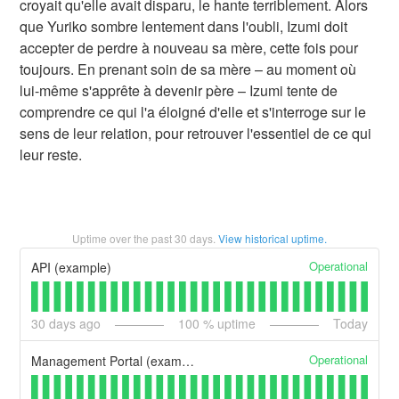
croyait qu'elle avait disparu, le hante terriblement. Alors
que Yuriko sombre lentement dans l'oubli, Izumi doit
accepter de perdre à nouveau sa mère, cette fois pour
toujours. En prenant soin de sa mère – au moment où
lui-même s'apprête à devenir père – Izumi tente de
comprendre ce qui l'a éloigné d'elle et s'interroge sur le
sens de leur relation, pour retrouver l'essentiel de ce qui
leur reste.
Uptime over the past
30
days.
View historical uptime.
Operational
API (example)
30
days ago
100
% uptime
Today
Operational
Management Portal (example)